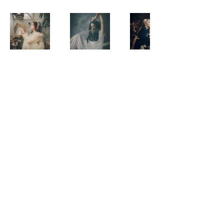
©2023 hairmake up artist 清水深優 公式ホーム
ページ